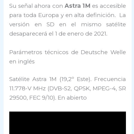
Su señal ahora con
Astra 1M
es accesible
para toda Europa y en alta definición. La
versión en SD en el mismo satélite
desaparecerá el 1 de enero de 2021.
Parámetros técnicos de Deutsche Welle
en inglés
Satélite Astra 1M (19,2º Este). Frecuencia
11.778-V MHz (DVB-S2, QPSK, MPEG-4, SR
29500, FEC 9/10). En abierto