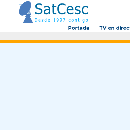
Ir
al
contenido
Portada
TV en direc