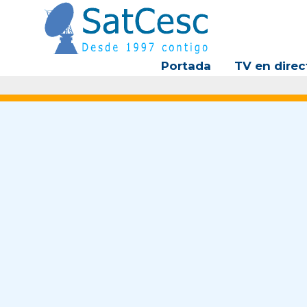
Ir
al
contenido
Portada
TV en direc