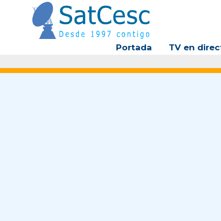
Ir
al
contenido
Portada
TV en direc