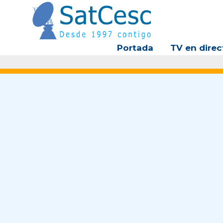
Ir
al
contenido
Portada
TV en direc