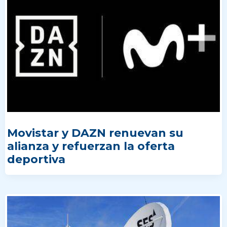
Movistar y DAZN renuevan su
alianza y refuerzan la oferta
deportiva