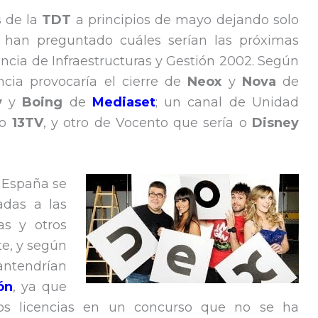
s de la
TDT
a principios de mayo dejando solo
 han preguntado cuáles serían las próximas
uncia de Infraestructuras y Gestión 2002. Según
cia provocaría el cierre de
Neox
y
Nova
de
y
y
Boing
de
Mediaset
; un canal de Unidad
o
13TV
, y otro de Vocento que sería o
Disney
 España se
adas a las
as y otros
e, y según
ntendrían
ón
, ya que
s licencias en un concurso que no se ha