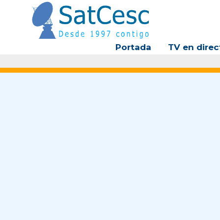
Ir
al
contenido
Portada
TV en direc