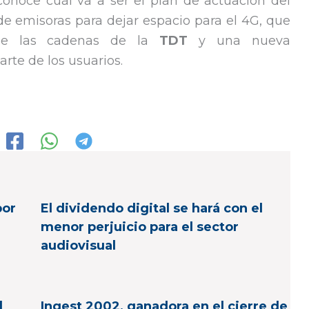
onoce cuál va a ser el plan de actuación del
 de emisoras para dejar espacio para el 4G, que
de las cadenas de la
TDT
y una nueva
arte de los usuarios.
por
El dividendo digital se hará con el
menor perjuicio para el sector
audiovisual
l
Ingest 2002, ganadora en el cierre de