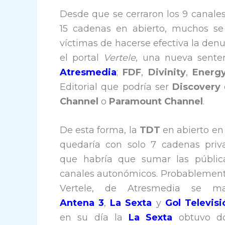
Desde que se cerraron los 9 canale
15 cadenas en abierto, muchos se
víctimas de hacerse efectiva la den
el portal
Vertele
, una nueva senten
Atresmedia
;
FDF
,
Divinity
,
Energ
Editorial que podría ser
Discovery
Channel
o
Paramount Channel
.
De esta forma, la
TDT
en abierto en
quedaría con solo 7 cadenas priv
que habría que sumar las públic
canales autonómicos. Probablement
Vertele, de Atresmedia se ma
Antena 3
,
La Sexta
y
Gol Televisi
en su día la
La Sexta
obtuvo do