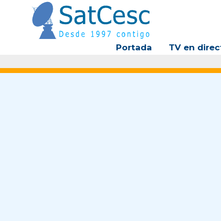
Ir
al
contenido
Portada
TV en direc