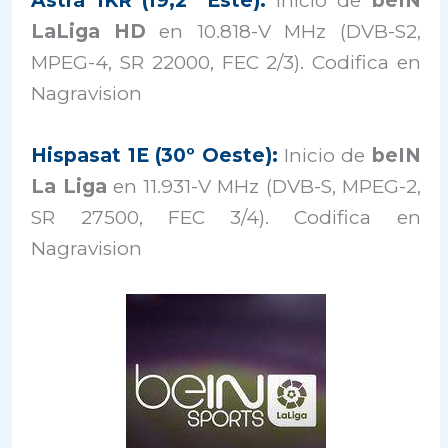
Astra 1KR (19,2º Este):
Inicio de
beIN
LaLiga HD
en 10.818-V MHz (DVB-S2,
MPEG-4, SR 22000, FEC 2/3). Codifica en
Nagravision
Hispasat 1E (30º Oeste):
Inicio de
beIN
La Liga
en 11.931-V MHz (DVB-S, MPEG-2,
SR 27500, FEC 3/4). Codifica en
Nagravision