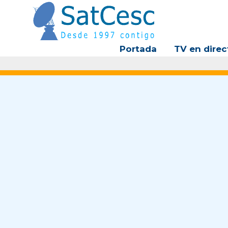
Ir
al
contenido
Portada
TV en direc