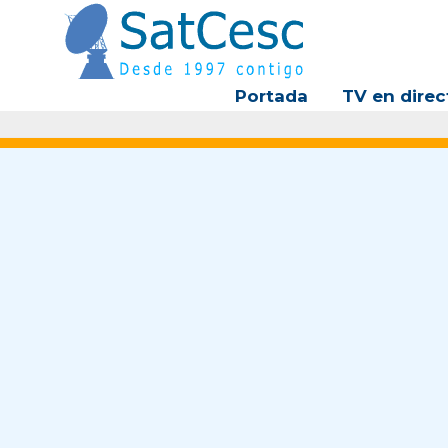
Ir
al
contenido
Portada
TV en direc