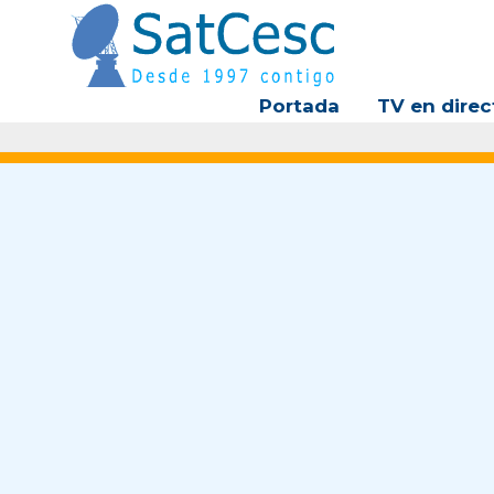
Ir
al
contenido
Portada
TV en direc