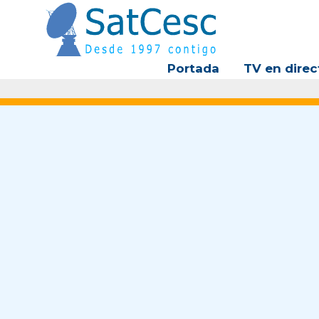
Ir
al
contenido
Portada
TV en direc