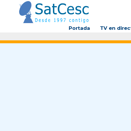
Ir
al
contenido
Portada
TV en direc